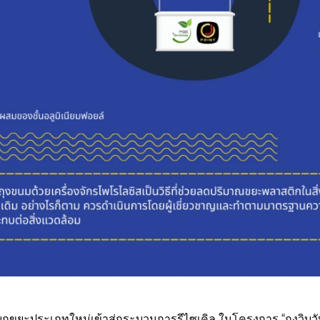
ยกขยะประเภทใหม่เข้าสู่กระบวนการรีไซเคิล ในโครงการ “ถุงวิบวับ