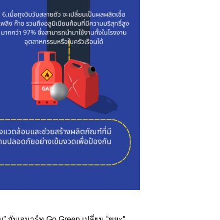
” กับเจมาร์ท Go Green เปลี่ยน “ขยะ”