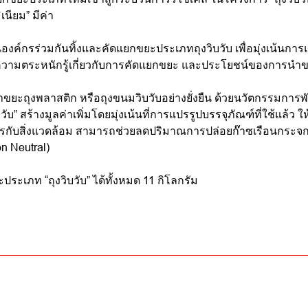
นียม” มีค่า
ค์กรร่วมกันทิ้งและคัดแยกขยะประเภทถุงวิบวับ เพื่อมุ่งเน้นการแป
้างความตระหนักรู้เกี่ยวกับการคัดแยกขยะ และประโยชน์ของการนำ
หาขยะถุงพลาสติก หรือถุงขนมวิบวับอย่างยั่งยืน ด้วยนวัตกรรมการพ
งวิบวับ” สร้างมูลค่าเพิ่มโดยมุ่งเน้นที่การแปรรูปบรรจุภัณฑ์ที่ใช้แล้
มิตรกับสิ่งแวดล้อม สามารถช่วยลดปริมาณการปล่อยก๊าซเรือนกระ
on Neutral)
ประเภท “ถุงวิบวับ” ได้ทั้งหมด 11 กิโลกรัม